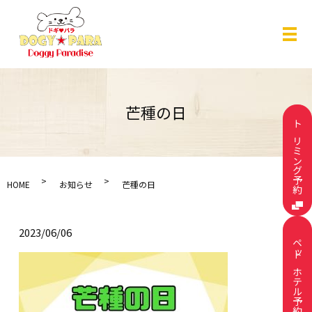
メ
芒種の日
トリミング予約
HOME
お知らせ
芒種の日
2023/06/06
ペットホテル予約