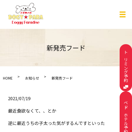
メ
新発売フード
トリミング予約
HOME
お知らせ
新発売フード
2021/07/19
ペットホテル予約
最近食欲なくて、、とか
逆に最近うちの子太った気がするんですといった