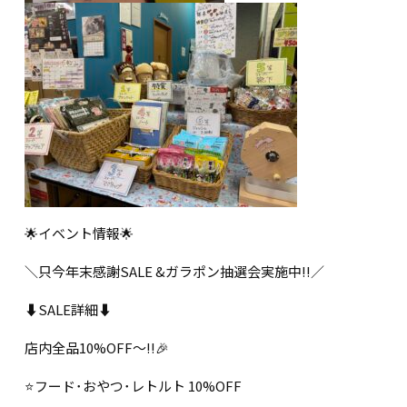
🌟イベント情報🌟
＼只今年末感謝SALE &ガラポン抽選会実施中!!／
⬇️SALE詳細⬇️
店内全品10%OFF〜!!🎉
⭐️フード･おやつ･レトルト 10%OFF