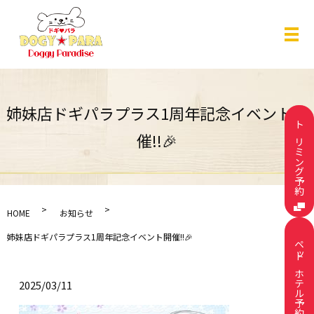
メ
姉妹店ドギパラプラス1周年記念イベント開
トリミング予約
催!!🎉
HOME
お知らせ
姉妹店ドギパラプラス1周年記念イベント開催!!🎉
ペットホテル予約
2025/03/11