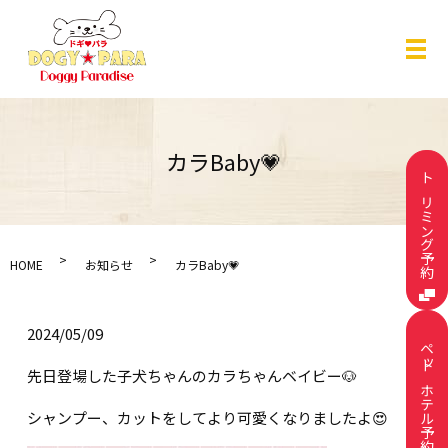
メ
カラBaby💗
トリミング予約
HOME
お知らせ
カラBaby💗
2024/05/09
ペットホテル予約
先日登場した子犬ちゃんのカラちゃんベイビー🐶
シャンプー、カットをしてより可愛くなりましたよ😍